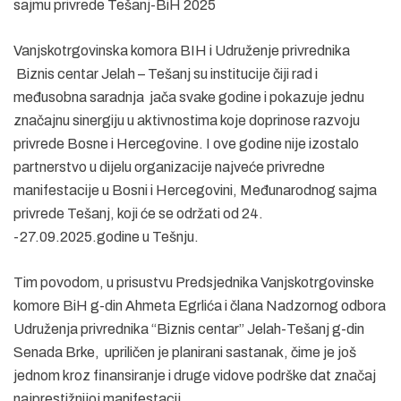
sajmu privrede Tešanj-BiH 2025
Vanjskotrgovinska komora BIH i Udruženje privrednika
Biznis centar Jelah – Tešanj su institucije čiji rad i
međusobna saradnja jača svake godine i pokazuje jednu
značajnu sinergiju u aktivnostima koje doprinose razvoju
privrede Bosne i Hercegovine. I ove godine nije izostalo
partnerstvo u dijelu organizacije najveće privredne
manifestacije u Bosni i Hercegovini, Međunarodnog sajma
privrede Tešanj, koji će se održati od 24.
-27.09.2025.godine u Tešnju.
Tim povodom, u prisustvu Predsjednika Vanjskotrgovinske
komore BiH g-din Ahmeta Egrlića i člana Nadzornog odbora
Udruženja privrednika “Biznis centar” Jelah-Tešanj g-din
Senada Brke, upriličen je planirani sastanak, čime je još
jednom kroz finansiranje i druge vidove podrške dat značaj
najprestižnijoj manifestacij.