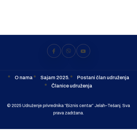
O nama
Sajam 2025.
Postani član udruženja
Članice udruženja
© 2025 Udruženje privrednika “Biznis centar” Jelah–Tešanj. Sva
prava zadržana.