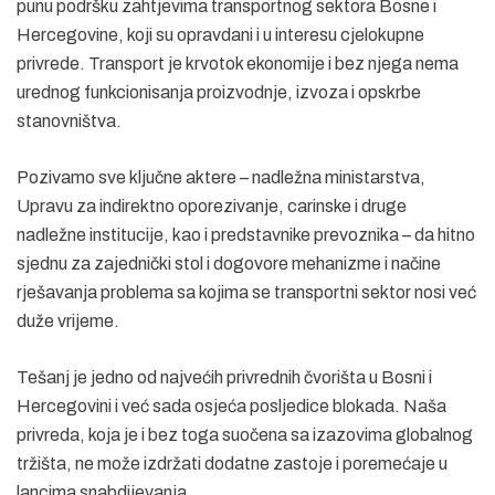
punu podršku zahtjevima transportnog sektora Bosne i
Hercegovine, koji su opravdani i u interesu cjelokupne
privrede. Transport je krvotok ekonomije i bez njega nema
urednog funkcionisanja proizvodnje, izvoza i opskrbe
stanovništva.
Pozivamo sve ključne aktere – nadležna ministarstva,
Upravu za indirektno oporezivanje, carinske i druge
nadležne institucije, kao i predstavnike prevoznika – da hitno
sjednu za zajednički stol i dogovore mehanizme i načine
rješavanja problema sa kojima se transportni sektor nosi već
duže vrijeme.
Tešanj je jedno od najvećih privrednih čvorišta u Bosni i
Hercegovini i već sada osjeća posljedice blokada. Naša
privreda, koja je i bez toga suočena sa izazovima globalnog
tržišta, ne može izdržati dodatne zastoje i poremećaje u
lancima snabdijevanja.