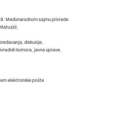
e 18. Međunarodnom sajmu privrede
 Matuzići.
predavanja, diskusije,
ivrednih komora, javne uprave,
tem elektronske pošte