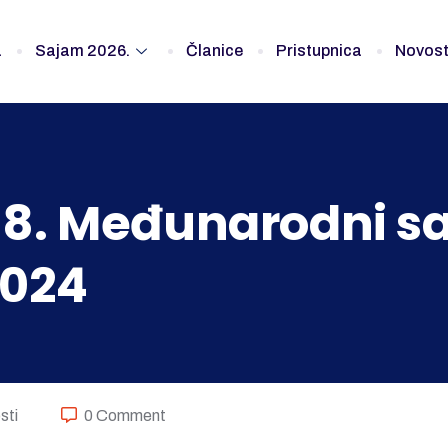
a
Sajam 2026.
Članice
Pristupnica
Novost
 18. Međunarodni s
2024
sti
0 Comment