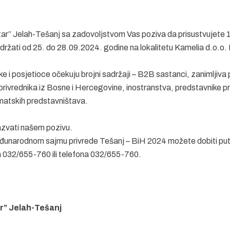
ntar” Jelah-Tešanj sa zadovoljstvom Vas poziva da prisustvujet
ržati od 25. do 28.09.2024. godine na lokalitetu Kamelia d.o.o.
e i posjetioce očekuju brojni sadržaji – B2B sastanci, zanimljiva 
ivrednika iz Bosne i Hercegovine, inostranstva, predstavnike pr
matskih predstavništava.
azvati našem pozivu.
eđunarodnom sajmu privrede Tešanj – BiH 2024 možete dobiti pu
 032/655-760 ili telefona 032/655-760.
r” Jelah-Tešanj