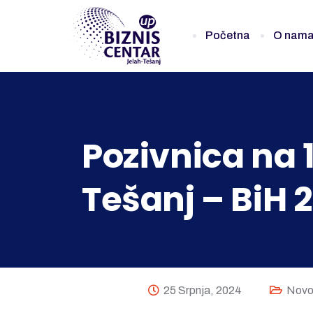
Početna
O nam
Pozivnica na
Tešanj – BiH 
25 Srpnja, 2024
Novo