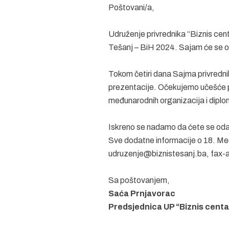
Poštovani/a,
Udruženje privrednika “Biznis ce
Tešanj – BiH 2024. Sajam će se od
Tokom četiri dana Sajma privrednik
prezentacije. Očekujemo učešće pr
međunarodnih organizacija i diplo
Iskreno se nadamo da ćete se od
Sve dodatne informacije o 18. M
udruzenje@biznistesanj.ba, fax-a
Sa poštovanjem,
Saća Prnjavorac
Predsjednica UP “Biznis centa