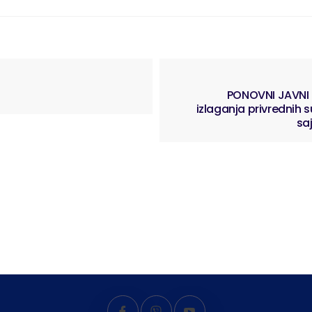
PONOVNI JAVNI P
izlaganja privrednih 
sa