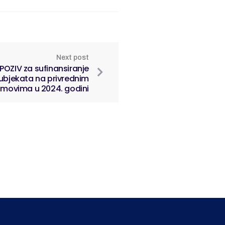
Next post
OZIV za sufinansiranje
subjekata na privrednim
jmovima u 2024. godini