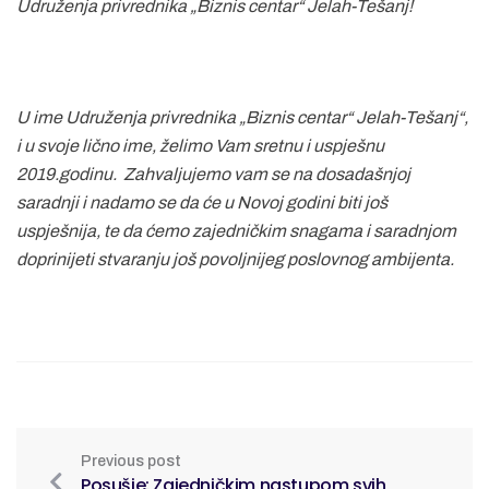
Udruženja privrednika „Biznis centar“ Jelah-Tešanj!
U ime Udruženja privrednika „Biznis centar“ Jelah-Tešanj“,
i u svoje lično ime, želimo Vam sretnu i uspješnu
2019.godinu.
Zahvaljujemo vam se na dosadašnjoj
saradnji i nadamo se da će u Novoj godini biti još
uspješnija, te da ćemo zajedničkim snagama i saradnjom
doprinijeti
stvaranju još povoljnijeg poslovnog ambijenta.
Previous post
Posušje: Zajedničkim nastupom svih